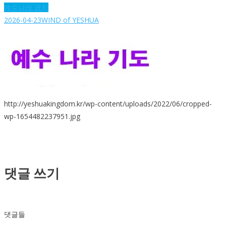
예수나라 공지
2026-04-23
WIND of YESHUA
http://yeshuakingdom.kr/wp-content/uploads/2022/06/cropped-
wp-1654482237951.jpg
댓글 쓰기
댓글들