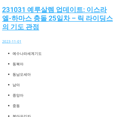
231031 예루살렘 업데이트: 이스라
엘-하마스 충돌 25일차 – 릭 라이딩스
의 기도 관점
2023-11-01
예수나라세계기도
예수나라세계기도
http://YeshuaKingdom.kr
동북아
동남오세아
남아
중앙아
중동
북아프리카