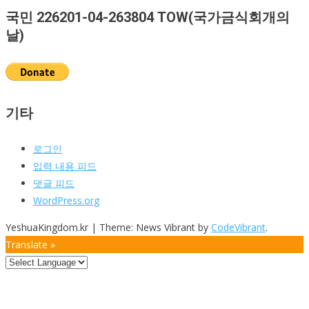
주
국민 226201-04-263804 TOW(국가금식회개의
소
날)
기타
로그인
입력 내용 피드
댓글 피드
WordPress.org
YeshuaKingdom.kr
|
Theme: News Vibrant by
CodeVibrant
.
Translate »