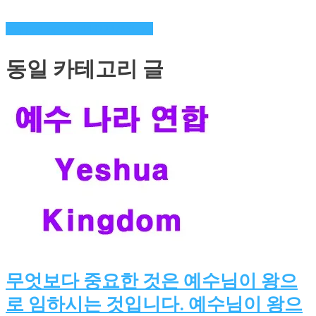
글
cropped-wp-1654482237951.jpg
탐
동일 카테고리 글
색
무엇보다 중요한 것은 예수님이 왕으
로 임하시는 것입니다. 예수님이 왕으