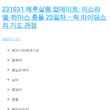
231031 예루살렘 업데이트: 이스라
엘-하마스 충돌 25일차 – 릭 라이딩스
의 기도 관점
2023-11-01
예수나라세계기도
예수나라세계기도
http://YeshuaKingdom.kr
동북아
동남오세아
남아
중앙아
중동
북아프리카