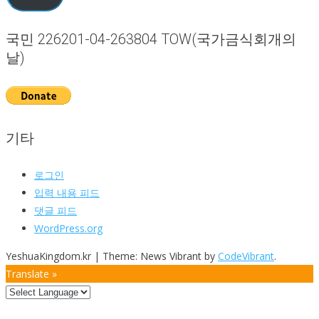
편
주
국민 226201-04-263804 TOW(국가금식회개의
소
날)
기타
로그인
입력 내용 피드
댓글 피드
WordPress.org
YeshuaKingdom.kr
|
Theme: News Vibrant by
CodeVibrant
.
Translate »