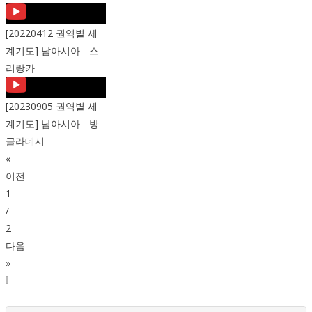
[20220412 권역별 세
계기도] 남아시아 - 스
리랑카
[20230905 권역별 세
계기도] 남아시아 - 방
글라데시
«
이전
1
/
2
다음
»