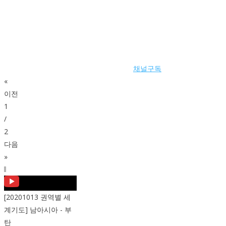
채널구독
«
이전
1
/
2
다음
»
[20201013 권역별 세
계기도] 남아시아 - 부
탄