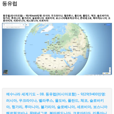
동유럽
예수나라 세계기도 – 08. 동유럽(러시아포함) – 약2억9400만명:
러시아, 우크라이나, 벨라루스, 몰도바, 폴란드, 체코, 슬로바키
아, 헝가리, 루마니아, 불가리아, 슬로베니아, 세르비아, 보스니아
헤르체코비나, 몬테네그로, 북마케도니아, 크로아티아, 리투아니