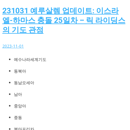
231031 예루살렘 업데이트: 이스라
엘-하마스 충돌 25일차 – 릭 라이딩스
의 기도 관점
2023-11-01
예수나라세계기도
예수나라세계기도
http://YeshuaKingdom.kr
동북아
동남오세아
남아
중앙아
중동
북아프리카