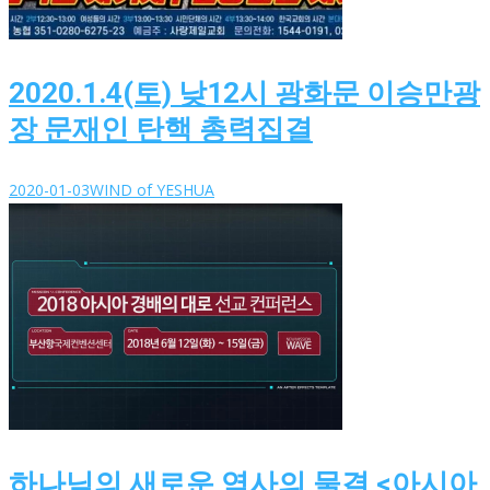
2020.1.4(토) 낮12시 광화문 이승만광
장 문재인 탄핵 총력집결
2020-01-03
WIND of YESHUA
하나님의 새로운 역사의 물결 <아시아