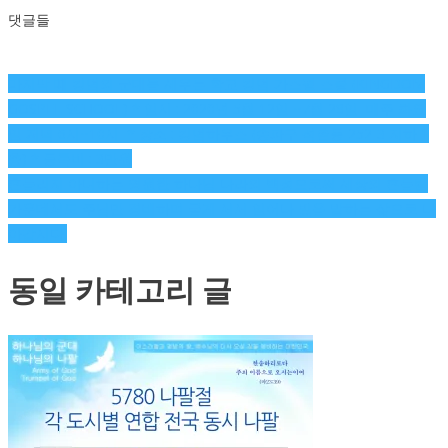
댓글들
글
마지막 때 킹덤의 군대를 세우는 학교 킹덤 가스펠 스쿨 (KINGDOM
GOSPEL SCHOOL) * 일시 : 2020년 5월 12일 ~7월 28일 매주 화요
탐
일 저녁 6시~10시 * 장소 : 킹덤하우스 (송파구 석촌동 252-3 지하 1
층) * 등록비 : 3만원
색
흔들리지 아니하는 영원한 하나님 나라의 백성으로써 세상의 흔들림
가운데서도 주님만 경배하며 굳게 서서 일어나 빛을 발하는 삶으로 나
아갑시다.
동일 카테고리 글