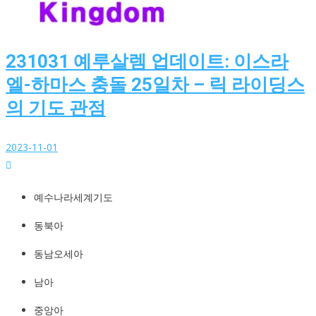
231031 예루살렘 업데이트: 이스라
엘-하마스 충돌 25일차 – 릭 라이딩스
의 기도 관점
2023-11-01
예수나라세계기도
http://YeshuaKingdom.kr
예수나라세계기도
동북아
동남오세아
남아
중앙아