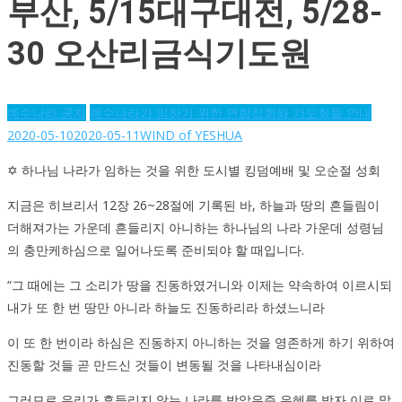
부산, 5/15대구대전, 5/28-
30 오산리금식기도원
예수나라 공지
예수나라가 임하기 위한 연합집회와 기도회들 안내
2020-05-10
2020-05-11
WIND of YESHUA
✡ 하나님 나라가 임하는 것을 위한 도시별 킹덤예배 및 오순절 성회
지금은 히브리서 12장 26~28절에 기록된 바, 하늘과 땅의 흔들림이
더해져가는 가운데 흔들리지 아니하는 하나님의 나라 가운데 성령님
의 충만케하심으로 일어나도록 준비되야 할 때입니다.
“그 때에는 그 소리가 땅을 진동하였거니와 이제는 약속하여 이르시되
내가 또 한 번 땅만 아니라 하늘도 진동하리라 하셨느니라
이 또 한 번이라 하심은 진동하지 아니하는 것을 영존하게 하기 위하여
진동할 것들 곧 만드신 것들이 변동될 것을 나타내심이라
그러므로 우리가 흔들리지 않는 나라를 받았은즉 은혜를 받자 이로 말