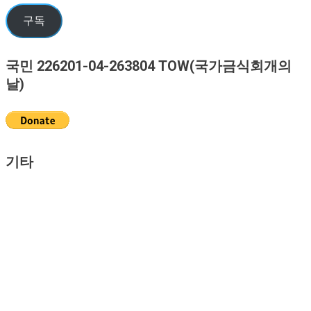
자
우
구독
편
주
국민 226201-04-263804 TOW(국가금식회개의
소
날)
기타
로그인
입력 내용 피드
댓글 피드
WordPress.org
YeshuaKingdom.kr
|
Theme: News Vibrant by
CodeVibrant
.