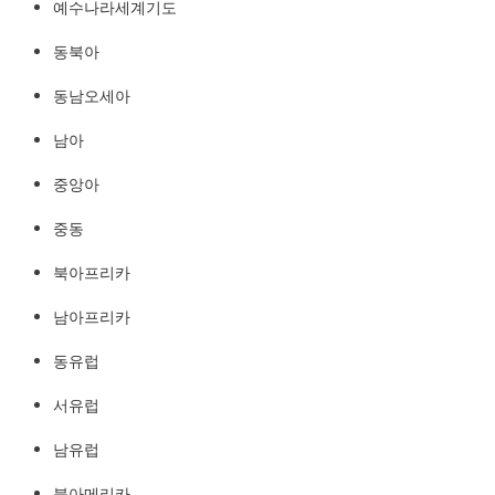
예수나라세계기도
예수나라세계기도
http://YeshuaKingdom.kr
동북아
동남오세아
남아
중앙아
중동
북아프리카
남아프리카
동유럽
서유럽
남유럽
북아메리카