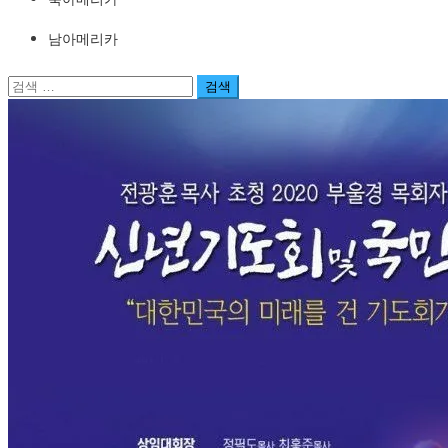
남아메리카
검
색: