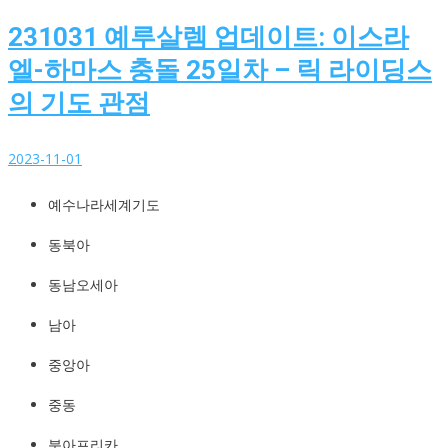
231031 예루살렘 업데이트: 이스라
엘-하마스 충돌 25일차 – 릭 라이딩스
의 기도 관점
2023-11-01
예수나라세계기도
예수나라세계기도
http://YeshuaKingdom.kr
동북아
동남오세아
남아
중앙아
중동
북아프리카