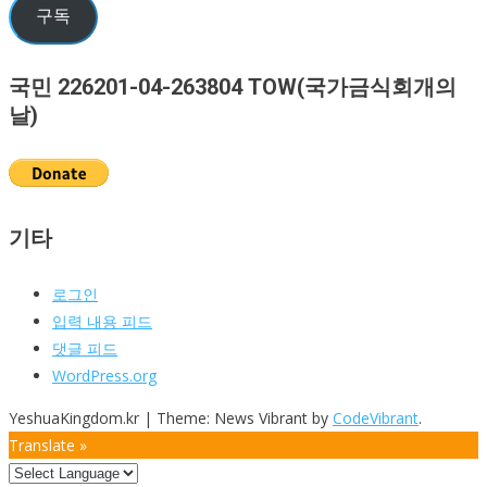
우
구독
편
주
국민 226201-04-263804 TOW(국가금식회개의
소
날)
기타
로그인
입력 내용 피드
댓글 피드
WordPress.org
YeshuaKingdom.kr
|
Theme: News Vibrant by
CodeVibrant
.
Translate »