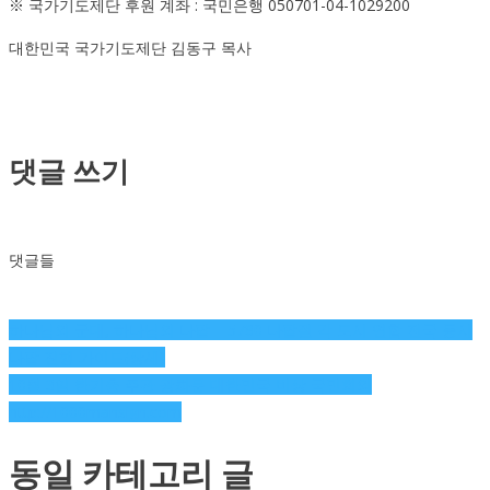
※ 국가기도제단 후원 계좌 : 국민은행 050701-04-1029200
대한민국 국가기도제단 김동구 목사
댓글 쓰기
댓글들
글
하나님의 군대, 하나님의 나팔 – 5780 나팔절 각 도시 연합 전국 동시
나팔 진행 가이드(상세)
탐
10월 3일 한기총 주관 광화문 대한민국 비상 국민회의
http://1000mansign.com
색
동일 카테고리 글