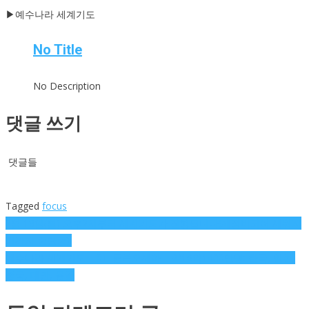
▶예수나라 세계기도
No Title
No Description
댓글 쓰기
댓글들
Tagged
focus
글
2월 18일(월) 오후2시부터 세계기도가 진행됩니다(재정비되어 세워지
기까지 중단중).
탐
예수나라 세계기도 – 01. 동북오세아 – 약16억1400만명: 한국, 일본,
중국, 대만, 몽골
색