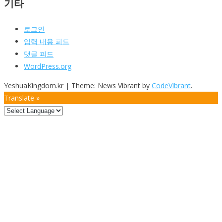
기타
로그인
입력 내용 피드
댓글 피드
WordPress.org
YeshuaKingdom.kr
|
Theme: News Vibrant by
CodeVibrant
.
Translate »