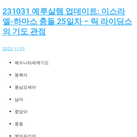
231031 예루살렘 업데이트: 이스라
엘-하마스 충돌 25일차 – 릭 라이딩스
의 기도 관점
2023-11-01
예수나라세계기도
예수나라세계기도
http://YeshuaKingdom.kr
동북아
동남오세아
남아
중앙아
중동
북아프리카