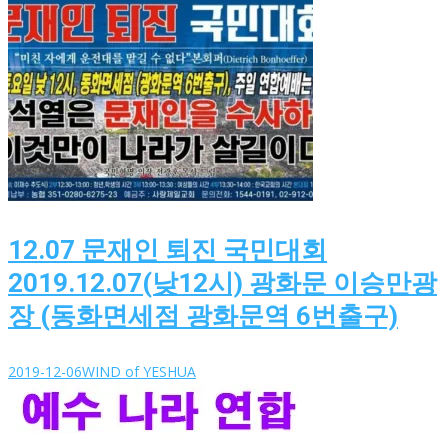
12.07 문재인 퇴진 국민대회
2019.12.07(낮12시) 광화문 이승만광
장 (동화면세점 광화문역 6번출구)
2019-12-06
WIND of YESHUA