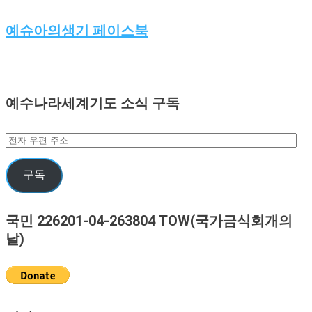
예슈아의생기 페이스북
예수나라세계기도 소식 구독
전
자
우
구독
편
주
국민 226201-04-263804 TOW(국가금식회개의
소
날)