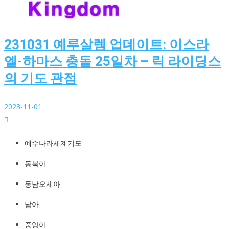
231031 예루살렘 업데이트: 이스라
엘-하마스 충돌 25일차 – 릭 라이딩스
의 기도 관점
2023-11-01
예수나라세계기도
http://YeshuaKingdom.kr
예수나라세계기도
동북아
동남오세아
남아
중앙아