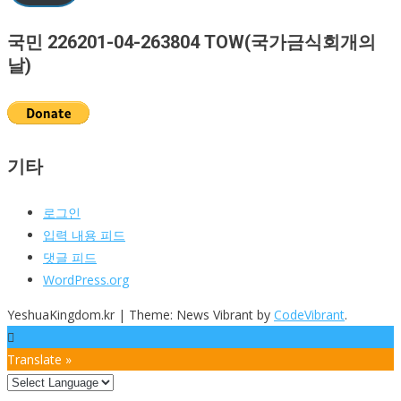
편
주
국민 226201-04-263804 TOW(국가금식회개의
소
날)
기타
로그인
입력 내용 피드
댓글 피드
WordPress.org
YeshuaKingdom.kr
|
Theme: News Vibrant by
CodeVibrant
.
Translate »