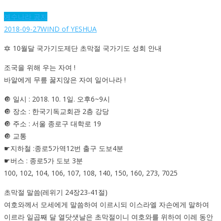
예수나라 공지
2018-09-27
WIND of YESHUA
🔯 10월달 국가기도제단 초막절 국가기도 성회 안내
조국을 위해 우는 자여 !
바알에게 무릎 꿇지않은 자여 일어나라 !
🔘 일시 : 2018. 10. 1일. 오후6~9시
🔘 장소 : 한국기독교회관 2층 강당
🔘 주소 : 서울 종로구 대학로 19
🔘 교통
☛지하철 :종로5가역12번 출구 도보4분
☛버스 : 종로5가 도보 3분
100, 102, 104, 106, 107, 108, 140, 150, 160, 273, 7025
초막절 말씀(레위기 24장23-41절)
여호와께서 모세에게 말씀하여 이르시되 이스라엘 자손에게 말하여
이르라 일곱째 달 열닷샛날은 초막절이니 여호와를 위하여 이레 동안