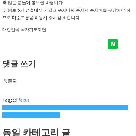
※ 많은 분들께 홍보를 바랍니다.
※ 종로 5가 전철에서 가깝고 주차타워 주차시 주차비를 부담해야 하
므로 대중교통을 이용해 주시길 바랍니다.
대한민국 국가기도제단
댓글 쓰기
댓글들
Tagged
focus
글
180806 예수나라를 위한 연합기도회(매주 월 2시~5시 실시간방송)
[예수나라를 위한 기도회 안내]
탐
동일 카테고리 글
색