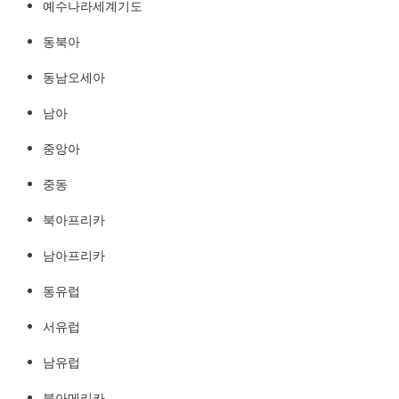
예수나라세계기도
예수나라세계기도
http://YeshuaKingdom.kr
동북아
동남오세아
남아
중앙아
중동
북아프리카
남아프리카
동유럽
서유럽
남유럽
북아메리카