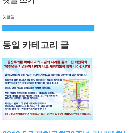
댓글들
글
191130 국민대회 안내692827083046011848..jpg
탐
동일 카테고리 글
색