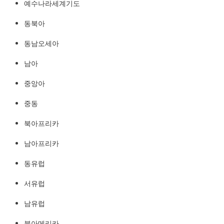
예수나라세계기도
예수나라세계기도
http://YeshuaKingdom.kr
동북아
동남오세아
남아
중앙아
중동
북아프리카
남아프리카
동유럽
서유럽
남유럽
북아메리카