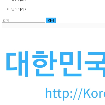
남아메리카
검
색: