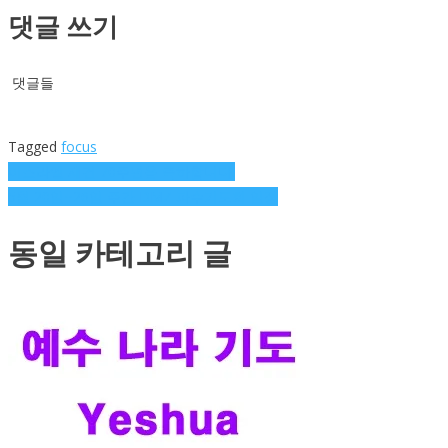
댓글 쓰기
댓글들
Tagged
focus
글
이스라엘 재건 70주년을 축하합니다.
5월 20일~26일 주간 DMZ 파수기도회 일정
탐
동일 카테고리 글
색