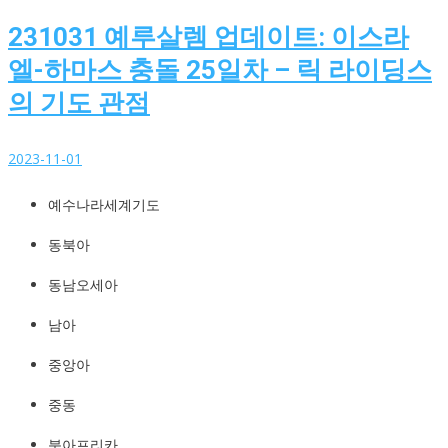
231031 예루살렘 업데이트: 이스라
엘-하마스 충돌 25일차 – 릭 라이딩스
의 기도 관점
2023-11-01
예수나라세계기도
예수나라세계기도
http://YeshuaKingdom.kr
동북아
동남오세아
남아
중앙아
중동
북아프리카