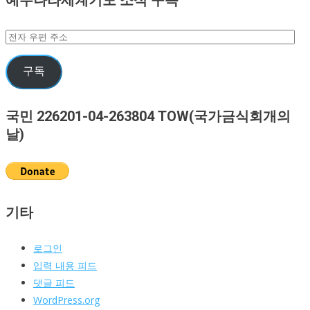
예수나라세계기도 소식 구독
전
자
우
구독
편
주
국민 226201-04-263804 TOW(국가금식회개의
소
날)
기타
로그인
입력 내용 피드
댓글 피드
WordPress.org