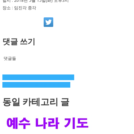
일시 : 2018년 5월 15일(화) 오후3시
장소 : 임진각 종각
댓글 쓰기
댓글들
글
예수님께서 대한민국에 주신 기도 지침
이스라엘 재건 70주년을 축하합니다.
탐
동일 카테고리 글
색