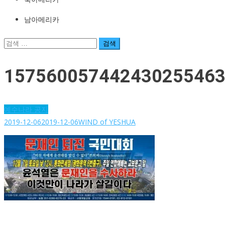
남아메리카
검
색:
157560057442430255463
예수나라 공지
2019-12-06
2019-12-06
WIND of YESHUA