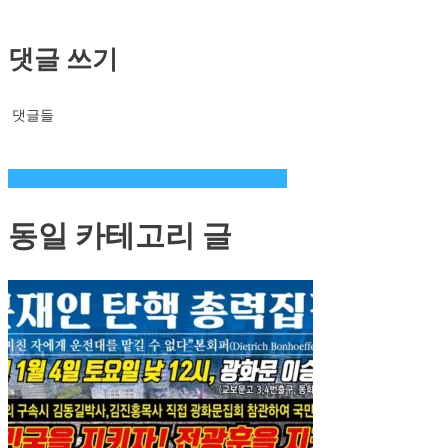
댓글 쓰기
댓글들
글
15756005744243025546397784148632.jpg
탐
동일 카테고리 글
색