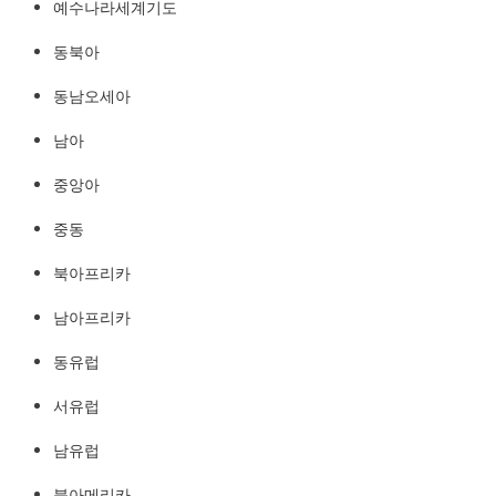
예수나라세계기도
예수나라세계기도
http://YeshuaKingdom.kr
동북아
동남오세아
남아
중앙아
중동
북아프리카
남아프리카
동유럽
서유럽
남유럽
북아메리카